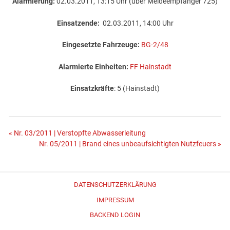
Alarmierung:
02.03.2011, 13:15 Uhr (über Meldeempfänger 725)
Einsatzende:
02.03.2011, 14:00 Uhr
Eingesetzte Fahrzeuge:
BG-2/48
Alarmierte Einheiten:
FF Hainstadt
Einsatzkräfte
: 5 (Hainstadt)
Beitragsnavigation
« Nr. 03/2011 | Verstopfte Abwasserleitung
Nr. 05/2011 | Brand eines unbeaufsichtigten Nutzfeuers »
DATENSCHUTZERKLÄRUNG
IMPRESSUM
BACKEND LOGIN