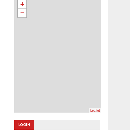
+
−
Leaflet
LOGIN