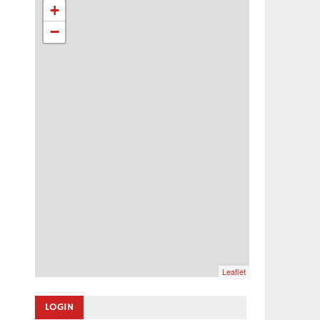
+
−
Leaflet
LOGIN