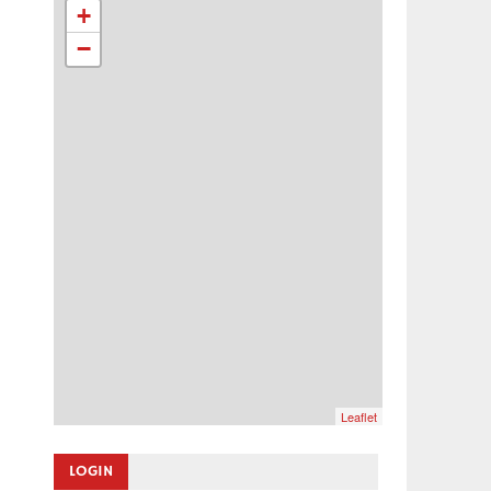
+
−
Leaflet
LOGIN