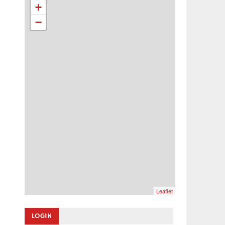
+
−
Leaflet
LOGIN