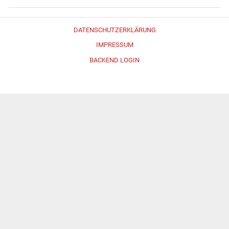
DATENSCHUTZERKLÄRUNG
IMPRESSUM
BACKEND LOGIN
Erstellt mit
WordPress
und
Merlin