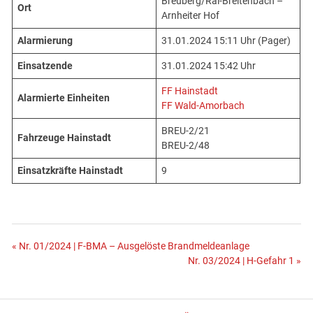
Breuberg/Rai-Breitenbach –
Ort
Arnheiter Hof
Alarmierung
31.01.2024 15:11 Uhr (Pager)
Einsatzende
31.01.2024 15:42 Uhr
FF Hainstadt
Alarmierte Einheiten
FF Wald-Amorbach
BREU-2/21
Fahrzeuge Hainstadt
BREU-2/48
Einsatzkräfte Hainstadt
9
Beitragsnavigation
« Nr. 01/2024 | F-BMA – Ausgelöste Brandmeldeanlage
Nr. 03/2024 | H-Gefahr 1 »