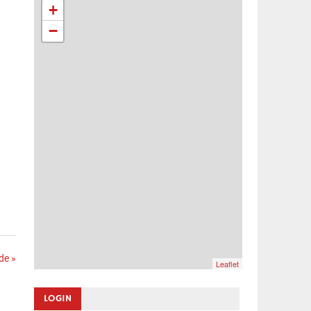
+
−
de »
Leaflet
LOGIN