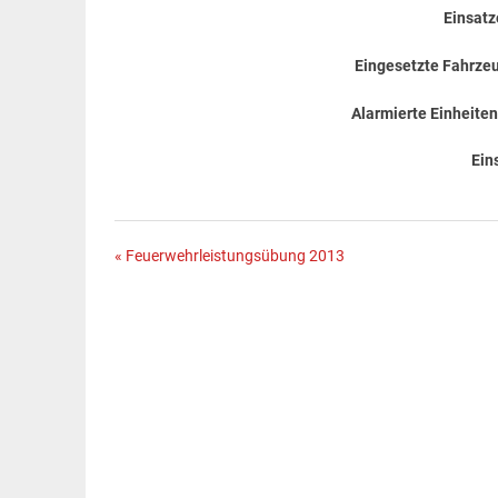
Einsat
Eingesetzte Fahrze
Alarmierte Einheiten
Ein
Beitragsnavigation
« Feuerwehrleistungsübung 2013