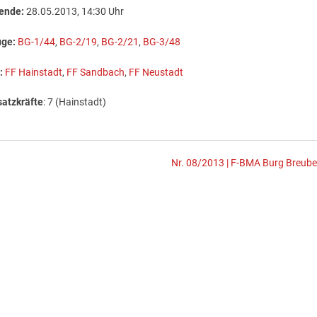
zende:
28.05.2013, 14:30 Uhr
uge:
BG-1/44
,
BG-2/19
,
BG-2/21
,
BG-3/48
:
FF Hainstadt
,
FF Sandbach
,
FF Neustadt
satzkräfte
: 7 (Hainstadt)
Nr. 08/2013 | F-BMA Burg Breube