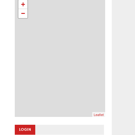
+
−
Leaflet
LOGIN