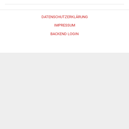
DATENSCHUTZERKLÄRUNG
IMPRESSUM
BACKEND LOGIN
Erstellt mit
WordPress
und
Merlin