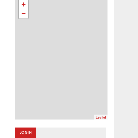
+
−
Leaflet
LOGIN