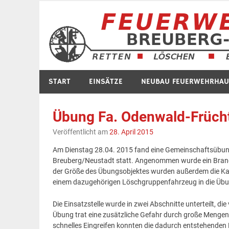
Zum
Inhalt
springen
START
EINSÄTZE
NEUBAU FEUERWEHRHAU
Übung Fa. Odenwald-Früch
Veröffentlicht am
28. April 2015
Am Dienstag 28.04. 2015 fand eine Gemeinschaftsübun
Breuberg/Neustadt statt. Angenommen wurde ein Brand 
der Größe des Übungsobjektes wurden außerdem die Kame
einem dazugehörigen Löschgruppenfahrzeug in die Übun
Die Einsatzstelle wurde in zwei Abschnitte unterteilt, d
Übung trat eine zusätzliche Gefahr durch große Menge
schnelles Eingreifen konnten die dadurch entstehende