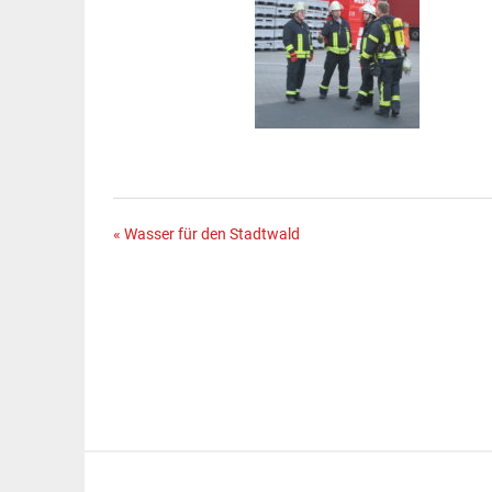
Beitragsnavigation
« Wasser für den Stadtwald
Erstellt mit
WordPress
und
Merlin