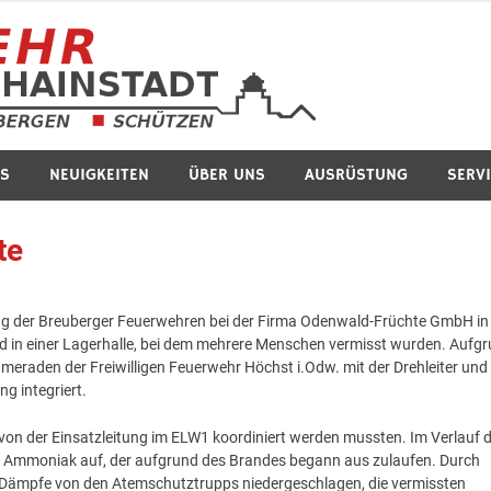
Feuerwe
S
NEUIGKEITEN
ÜBER UNS
AUSRÜSTUNG
SERV
te
g der Breuberger Feuerwehren bei der Firma Odenwald-Früchte GmbH in
in einer Lagerhalle, bei dem mehrere Menschen vermisst wurden. Aufg
raden der Freiwilligen Feuerwehr Höchst i.Odw. mit der Drehleiter und
g integriert.
ie von der Einsatzleitung im ELW1 koordiniert werden mussten. Im Verlauf 
n Ammoniak auf, der aufgrund des Brandes begann aus zulaufen. Durch
n Dämpfe von den Atemschutztrupps niedergeschlagen, die vermissten