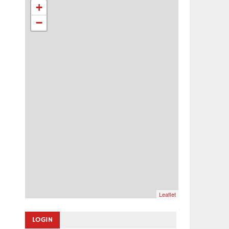
+
−
Leaflet
LOGIN