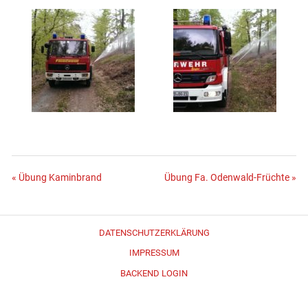
Beitragsnavigation
« Übung Kaminbrand
Übung Fa. Odenwald-Früchte »
DATENSCHUTZERKLÄRUNG
IMPRESSUM
BACKEND LOGIN
Erstellt mit
WordPress
und
Merlin