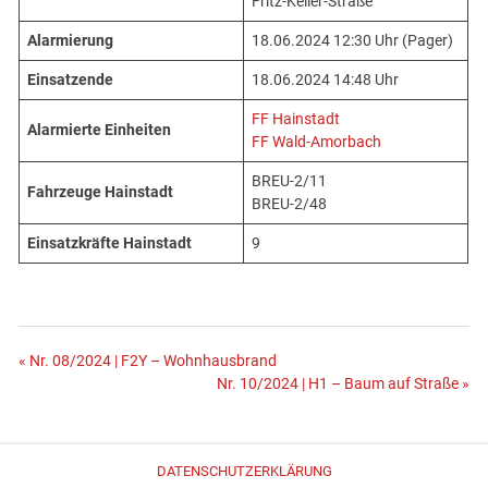
Fritz-Keller-Straße
Alarmierung
18.06.2024 12:30 Uhr (Pager)
Einsatzende
18.06.2024 14:48 Uhr
FF Hainstadt
Alarmierte Einheiten
FF Wald-Amorbach
BREU-2/11
Fahrzeuge Hainstadt
BREU-2/48
Einsatzkräfte Hainstadt
9
Beitragsnavigation
« Nr. 08/2024 | F2Y – Wohnhausbrand
Nr. 10/2024 | H1 – Baum auf Straße »
DATENSCHUTZERKLÄRUNG